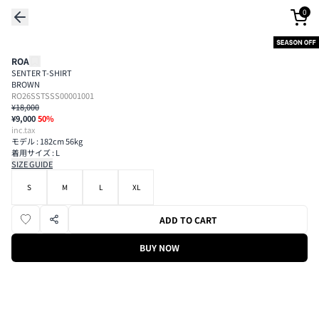
0
ROA
SENTER T-SHIRT
BROWN
RO26SSTSSS00001001
¥18,000
¥9,000
50
%
inc.tax
モデル : 182cm 56kg
着用サイズ : L
SIZE GUIDE
S
M
L
XL
ADD TO CART
BUY NOW