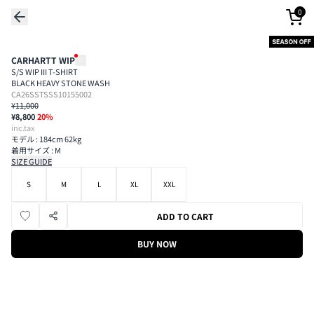
0
CARHARTT WIP
S/S WIP III T-SHIRT
BLACK HEAVY STONE WASH
CA26SSTSSS10155002
¥11,000
¥8,800
20
%
inc.tax
モデル : 184cm 62kg
着用サイズ : M
SIZE GUIDE
S
M
L
XL
XXL
ADD TO CART
BUY NOW