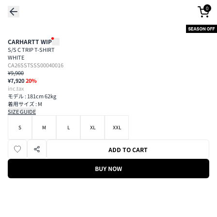
0
CARHARTT WIP
S/S C TRIP T-SHIRT
WHITE
CA26SSTSSS00040016
¥9,900
¥7,920
20
%
inc.tax
モデル : 181cm 62kg
着用サイズ : M
SIZE GUIDE
S
M
L
XL
XXL
ADD TO CART
BUY NOW